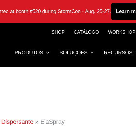
astec at booth #520 during StormCon - Aug. 25-27.
Learn m
SHOP
CATÁLOGO
WORKSHOP
PRODUTOS
SOLUÇÕES
RECURSOS
 Dispersante
ElaSpray