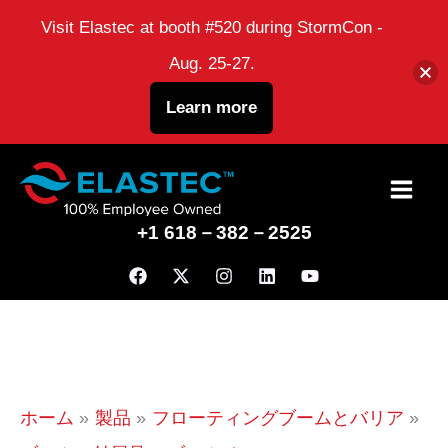
Visit Elastec at booth #520 during StormCon -
Aug. 25-27.
Learn more
コ
ン
+1 618－382－2525
テ
ン
ツ
に
ス
キ
ホーム
製品
フローティングブームとバリア