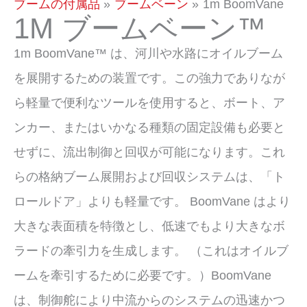
ッ
ブームの付属品
ブームベーン
1m BoomVane
1M ブームベーン™
プ
1m BoomVane™ は、河川や水路にオイルブーム
を展開するための装置です。この強力でありなが
ら軽量で便利なツールを使用すると、ボート、ア
ンカー、またはいかなる種類の固定設備も必要と
せずに、流出制御と回収が可能になります。これ
らの格納ブーム展開および回収システムは、「ト
ロールドア」よりも軽量です。 BoomVane はより
大きな表面積を特徴とし、低速でもより大きなボ
ラードの牽引力を生成します。 （これはオイルブ
ームを牽引するために必要です。）BoomVane
は、制御舵により中流からのシステムの迅速かつ