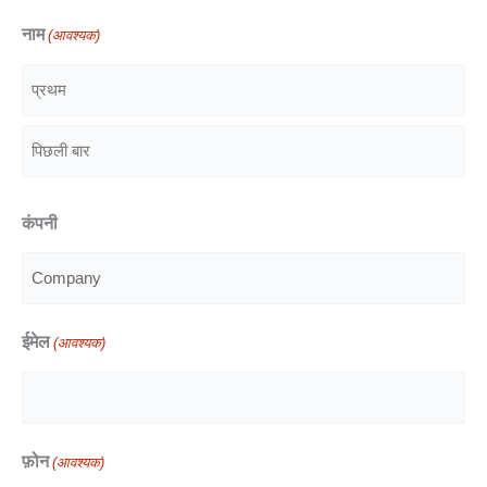
नाम
(आवश्यक)
प्रथम
पिछली
कंपनी
बार
ईमेल
(आवश्यक)
फ़ोन
(आवश्यक)