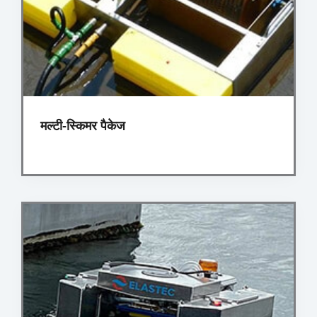
मल्टी-स्किमर पैकेज