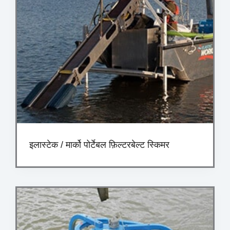
इलास्टेक / मार्को पोर्टेबल फ़िल्टरबेल्ट स्किमर