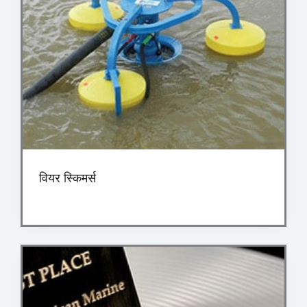
वियर स्किमर्स