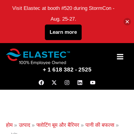
Visit Elastec at booth #520 during StormCon -
Aug. 25-27.
Learn more
इसे
छोड़कर
+ 1 618 382 - 2525
सामग्री
पर
बढ़ने
के
लिए
होम
उत्पाद
फ्लोटिंग बूम और बैरियर
पानी की बफल्स