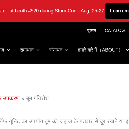
astec at booth #520 during StormCon - Aug. 25-27.
Learn m
दुकान
CATALOG
पाद
समाधान
संसाधन
हमारे बारे में（ABOUT）
यक उपकरण
बूम गतिरोध
ंड ऑफ यूनिट का उपयोग बूम को जहाज के पतवार से दूर रखने या इसे