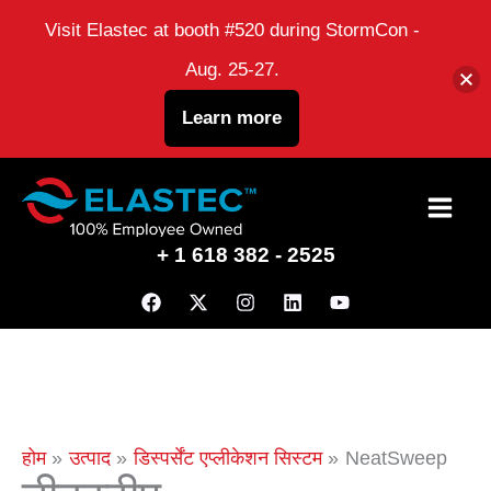
Visit Elastec at booth #520 during StormCon -
Aug. 25-27.
Learn more
इसे
छोड़कर
+ 1 618 382 - 2525
सामग्री
पर
बढ़ने
के
लिए
होम
उत्पाद
डिस्पर्सेंट एप्लीकेशन सिस्टम
NeatSweep