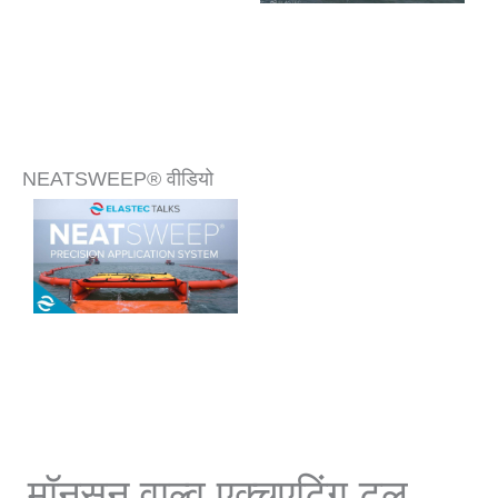
NEATSWEEP® वीडियो
मॉनसून वाल्व एक्चुएटिंग टूल