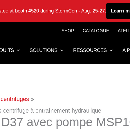
astec at booth #520 during StormCon - Aug. 25-27.
Learn m
SHOP
CATALOGUE
ATEL
DUITS
SOLUTIONS
RESSOURCES
A 
centrifuges
 centrifuge à entraînement hydraulique
e D37 avec pompe MSP1