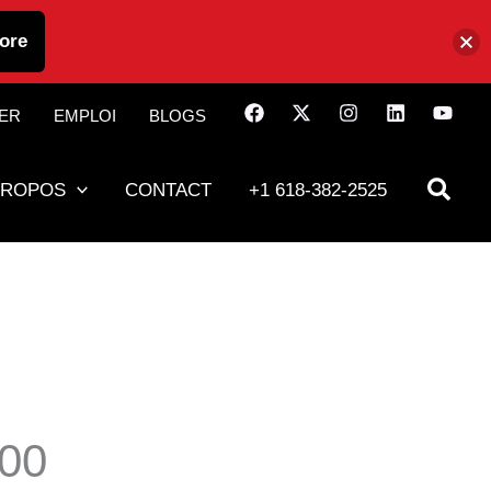
ore
IER
EMPLOI
BLOGS
PROPOS
CONTACT
+1 618-382-2525
00