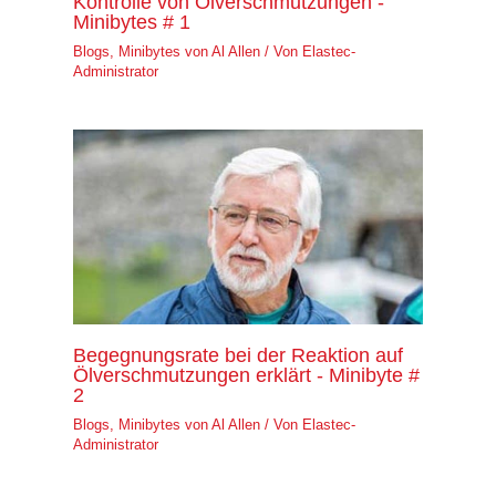
Kontrolle von Ölverschmutzungen -
Minibytes # 1
Blogs
,
Minibytes von Al Allen
/ Von
Elastec-
Administrator
Begegnungsrate bei der Reaktion auf
Ölverschmutzungen erklärt - Minibyte #
2
Blogs
,
Minibytes von Al Allen
/ Von
Elastec-
Administrator