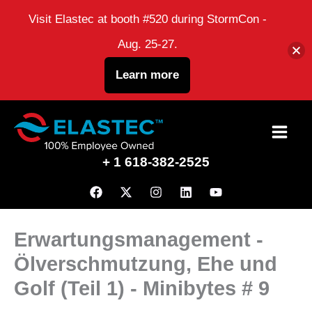
Visit Elastec at booth #520 during StormCon -
Aug. 25-27.
Learn more
Zum
Inhalt
+ 1 618-382-2525
Erwartungsmanagement -
Ölverschmutzung, Ehe und
Golf (Teil 1) - Minibytes # 9