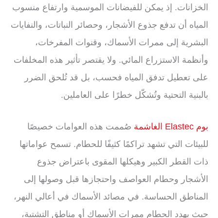
الخزانات. إذ يمكن للفيضانات الموسمية وارتفاع منسوب
المياه أن تدفع جذوع الأشجار، وحصائر النباتات، والنفايات
البشرية إلى ممرات الأسماك، وقنوات المفرخات،
وأنظمة الاستزراع المائي. ولا يقتصر تأثير هذه المخلفات
على تعطيل تدفق المياه فحسب، بل قد تُلحق الضرر
بالبنية التحتية وتُشكّل خطرًا على العاملين.
بوم Elastec الغاشمة
صُممت هذه العوامات خصيصًا
للبيئات التي تشهد تراكمًا كثيفًا للحطام. تسمح عواماتها
ذات القطر الكبير وهيكلها المقوى باعتراض جذوع
الأشجار وحطام العواصف واحتجازها قبل وصولها إلى
المناطق الحساسة. في مصائد الأسماك في أعالي النهر،
حيث يهدد الحطام ممرات الأسماك أو مناطق التشتية،