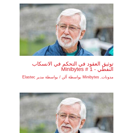
توثيق العقود في التحكم في الانسكاب
النفطي - Minibytes # 1
مدونات
,
Minibytes بواسطة آلن
/ بواسطة
مدير Elastec