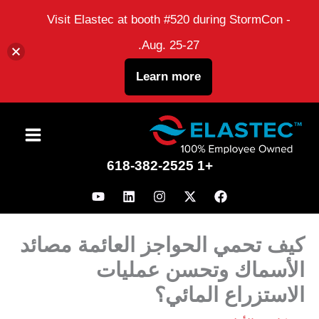
Visit Elastec at booth #520 during StormCon -
Aug. 25-27.
Learn more
نتقل
لى
+1 618-382-2525
لمحتوى
كيف تحمي الحواجز العائمة مصائد
الأسماك وتحسن عمليات
الاستزراع المائي؟