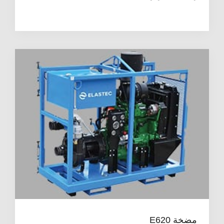
مضخة E620